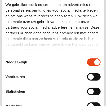
We gebruiken cookies om content en advertenties te
personaliseren, om functies voor social media te bieden
Quantity
en om ons websiteverkeer te analyseren. Ook delen we
informatie over uw gebruik van onze site met onze
partners voor social media, adverteren en analyse. Deze
Add to cart
partners kunnen deze gegevens combineren met andere
informatie die u aan ze heeft verstrekt of die ze hebben
Need help? Get in touch
verzameld op basis van uw gebruik van hun services. U
gaat akkoord met onze cookies als u onze website blijft
14,000 m2 own stock
gebruiken.
Toestemmingsselectie
Rental is possible from as little as 1 day
Noodzakelijk
Only A-brand furniture
Voorkeuren
Productdetails
Statistieken
Dimensions (W x D x H)
80 x 80 x 104 CM
Marketing