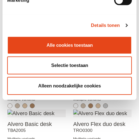
Primary color
Grey Oak
Description
Details tonen
Alle cookies toestaan
See also
Selectie toestaan
Spider meeting table
Alvero Flex duo desk
Alleen noodzakelijke cookies
VGT7182
TRO0309
Multiple variants
Multiple variants
Alvero Basic desk
Alvero Flex duo desk
TBA2005
TRO0300